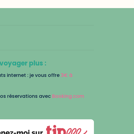
voyager plus :
 internet : je vous offre
3€ à
vos réservations avec
Booking.com