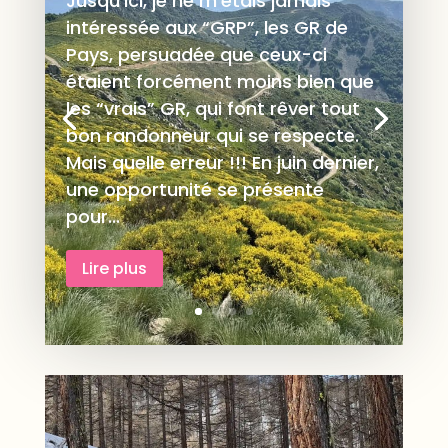
Jusqu’ici, je ne m’étais jamais
intéressée aux “GRP”, les GR de
Pays, persuadée que ceux-ci
étaient forcément moins bien que
les “vrais” GR, qui font rêver tout
bon randonneur qui se respecte.
Mais quelle erreur !!! En juin dernier,
une opportunité se présente
pour...
Lire plus