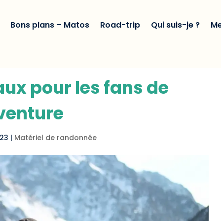
Bons plans – Matos
Road-trip
Qui suis-je ?
Me
ux pour les fans de
venture
023
|
Matériel de randonnée