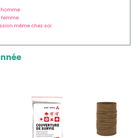
ur homme
r femme
assion même chez soi
onnée