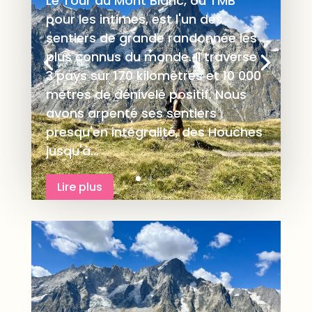
Le Tour du Mont Blanc, ou TMB
pour les intimes, est l'un des
sentiers de grande randonnée les
plus connus du monde. Il traverse
3 pays sur 170 kilomètres et 10 000
mètres de dénivelé positif. Nous
avons arpenté ses sentiers
presqu'en intégralité, des Houches
jusqu'à...
Lire plus